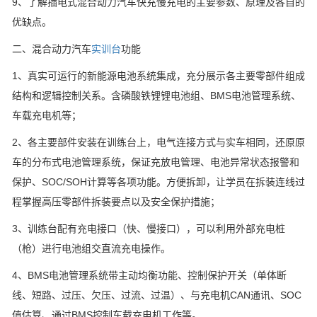
9、了解插电式混合动力汽车快充慢充电的主要参数、原理及各自的
优缺点。
二、混合动力汽车
实训台
功能
1、真实可运行的新能源电池系统集成，充分展示各主要零部件组成
结构和逻辑控制关系。含磷酸铁锂锂电池组、BMS电池管理系统、
车载充电机等；
2、各主要部件安装在训练台上，电气连接方式与实车相同，还原原
车的分布式电池管理系统，保证充放电管理、电池异常状态报警和
保护、SOC/SOH计算等各项功能。方便拆卸，让学员在拆装连线过
程掌握高压零部件拆装要点以及安全保护措施；
3、训练台配有充电接口（快、慢接口），可以利用外部充电桩
（枪）进行电池组交直流充电操作。
4、BMS电池管理系统带主动均衡功能、控制保护开关（单体断
线、短路、过压、欠压、过流、过温）、与充电机CAN通讯、SOC
值估算、通过BMS控制车载充电机工作等。