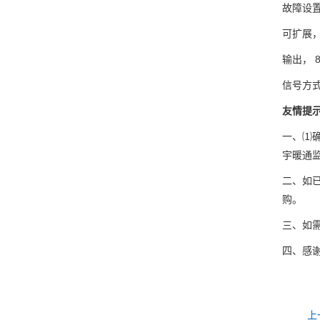
故障设
可扩展，
输出， 8 
信号方式；
友情提
一、⑴确
宇暖通
二、如
购。
三、如需
四、感
上