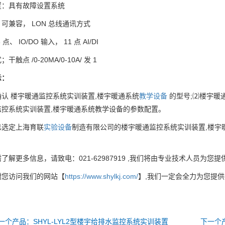
置：具有故障设置系统
可兼容， LON 总线通讯方式
点、 IO/DO 输入， 11 点 AI/DI
干触点 /0-20MA/0-10A/ 发 1
示：
认 楼宇暖通监控系统实训装置,楼宇暖通系统
教学设备
的型号;⑵楼宇暖
监控系统实训装置,楼宇暖通系统教学设备的参数配置。
已选定上海育联
实验设备
制造有限公司的楼宇暖通监控系统实训装置,楼宇
了解更多信息，请致电：021-62987919 ,我们将由专业技术人员为您
谢您访问我们的网站【
https://www.shylkj.com/
】,我们一定会全力为您提
一个产品：SHYL-LYL2型楼宇给排水监控系统实训装置
下一个产