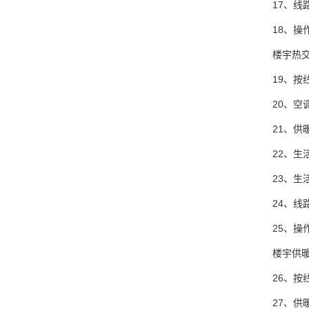
17、线
18、操
楼宇热
19、按
20、
21、供
22、生
23、
24、线
25、操
楼宇供
26、按
27、