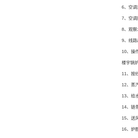
6、空
7、空
8、观
9、线
10、操
楼宇锅
11、按
12、
13、
14、链
15、
16、炉