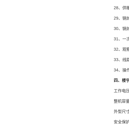
28、
29、
30、
31、一
32、观
33、线
34、操
四、楼
工作电压：
整机容量
外型尺寸：
安全保