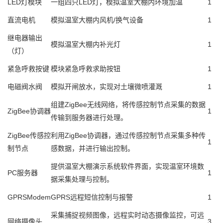
LED灯模块
一组四只LED灯，模拟温室大棚内环境加温
1
直流电机
模拟温室大棚内风机/换气设备
1
继电器输出
模拟温室大棚内补光灯
1
（灯）
紧急呼救按键
模块紧急呼救求助按钮
1
电磁阀水阀
模拟开闸放水，实现对土壤微喷灌溉
1
组建ZigBee无线网络，将传感控制节点采集的数据
ZigBee协调器
1
传输到服务器进行处理。
ZigBee传感控
利用ZigBee协调器，通过传感控制节点采集多种传
1
制节点
感数据，并进行输出控制。
提供温室大棚演示系统软件界面，实现温室环境数
PC服务器
1
据采集处理与控制。
GPRSModem
GPRS远程短信控制与报警
1
采集捕捉视频图像，远程实时动态摄像监控，可远
网络摄像头
3