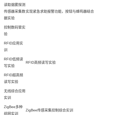
读取烟雾探测
传感器采集数
实现紧急求助报警功能，按钮与蜂鸣器结合
据实验
控制数码管实
验
RFID应用实
训
RFID低频读
RFID高频读写实验
写实验
RFID超高频
读写实验
无线综合应用
实训
ZigBee多种
ZigBee传感采集控制综合实训
组网实训