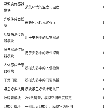
温湿度传感器
采集环境的温度与湿度
1
模块
光敏传感器模
采集环境的光线强度
1
块
烟雾探测传感
用于安防中的烟雾探测
1
器模块
燃气探测传感
用于安防中的燃气探测
1
器模块
人体感应传感
模拟安防中的入侵检测
1
器模块
干簧门磁
模拟安防中的门窗防撬
1
紧急呼救按键
模块紧急呼救求助按钮
1
数码管模块
2位数码管，模拟空调温度设定
1
LED灯模块
一组四只LED灯，模拟室内照明
1