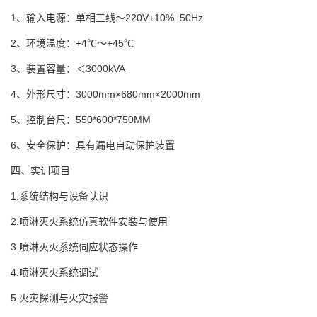
1、输入电源：单相三线～220V±10% 50Hz
2、环境温度：+4℃～+45℃
3、装置容量：＜3000kVA
4、外形尺寸：3000mm×680mm×2000mm
5、控制台尺：550*600*750MM
6、安全保护：具有漏电自动保护装置
四、实训项目
1.系统结构与设备认识
2.喷淋灭火系统仿真软件安装与使用
3.喷淋灭火系统伺应状态操作
4.喷淋灭火系统调试
5.火灾探测与火灾报警