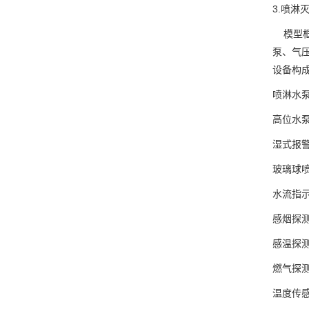
3.喷淋
模型框
泵、气
设备构
喷淋水泵
高位水泵
湿式报警
玻璃球喷
水流指示器
感烟探
感温探测
燃气探
温度传感