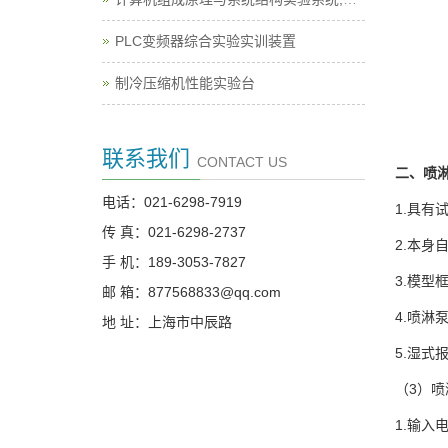
PLC变频器综合实验实训装置
制冷压缩机性能实验台
联系我们
CONTACT US
二、喷
电话：021-6298-7919
1.具
传 真：021-6298-2737
2.本
手 机：189-3053-7827
3.模
邮 箱：877568833@qq.com
4.喷
地 址：上海市中辰路
5.湿式
（3）
1.输入电