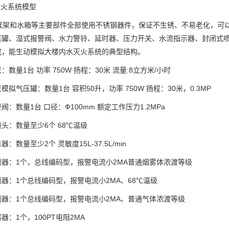
灭火系统模型
架和水箱等主要部件全部使用不锈钢器件，保证不生锈、不易老化，可以
压罐、湿式报警阀、水力警铃、延时器、压力开关、水流指示器、封闭式
成，能生动模拟大楼内水灭火系统的典型结构。
：数量1台 功率 750W 扬程：30米 流量:8立方米/小时
模拟气压罐：数量1台 容积50升，功率 750W 扬程：30米，0.3MP
阀：数量1台 口径：Ф100mm 额定工作压力1.2MPa
头：数量至少6个 68℃温级
：数量至少2个 灵敏度15L-37.5L/min
测器：1个，总线编码型，报警电流小2MA普通烟雾体浓渡等级
器：1个总线编码型，报警电流小2MA、68℃温级
测器：1个总线编码型，报警电流小2MA、普通气体浓渡等级
器：1个，100PT电阻2MA