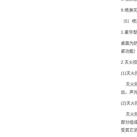
9.喷淋
（5）
1.豪华
桌面为
紧功能
2.灭火
(1)灭
灭火控
出，声
(2)灭
灭火控
部分组
受其它