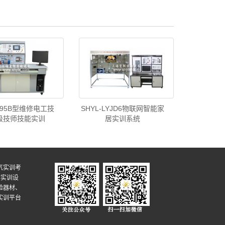
S-95B型维修电工技
SHYL-LYJD6物联网智能家
级技师技能实训
居实训系统
气实训考
学实训设
验器材、
实训平台