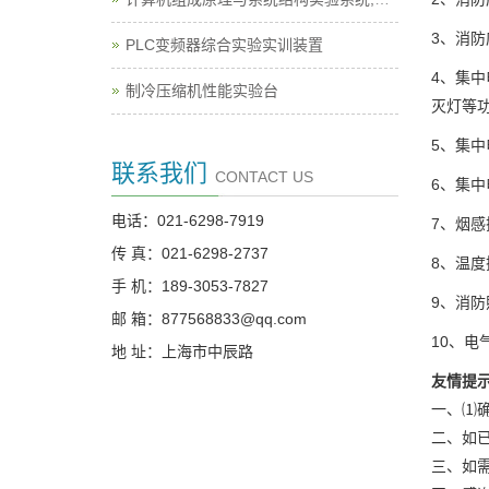
3、消防
PLC变频器综合实验实训装置
4、集
制冷压缩机性能实验台
灭灯等功
5、集
联系我们
CONTACT US
6、集中
电话：021-6298-7919
7、烟感
传 真：021-6298-2737
8、温度
手 机：189-3053-7827
9、消防
邮 箱：877568833@qq.com
10、电
地 址：上海市中辰路
友情提
一、⑴
二、如
三、如需