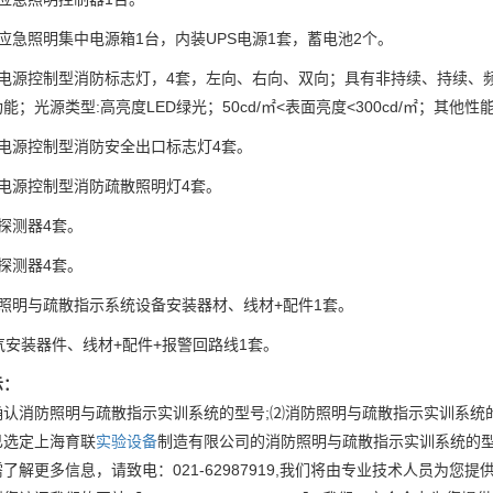
应急照明集中电源箱1台，内装UPS电源1套，蓄电池2个。
中电源控制型消防标志灯，4套，左向、右向、双向；具有非持续、持续、
能；光源类型:高亮度LED绿光；50cd/㎡<表面亮度<300cd/㎡；其他性能要
中电源控制型消防安全出口标志灯4套。
电源控制型消防疏散照明灯4套。
探测器4套。
探测器4套。
照明与疏散指示系统设备安装器材、线材+配件1套。
气安装器件、线材+配件+报警回路线1套。
示：
确认消防照明与疏散指示实训系统的型号;⑵消防照明与疏散指示实训系统
已选定上海育联
实验设备
制造有限公司的消防照明与疏散指示实训系统的
了解更多信息，请致电：021-62987919,我们将由专业技术人员为您