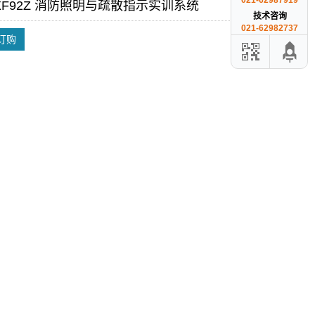
021-62987919
-XF92Z 消防照明与疏散指示实训系统
技术咨询
021-62982737
订购