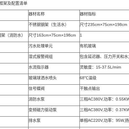
备框架及配置清单
器材名称
器材指标
不锈钢钢架（生活水）
尺寸235cm×75cm×198cm
钢架（消防水）
尺寸163cm×75cm×198cm
1
污水处理单元
有机玻璃
湿式报警阀组
包含延迟器、压力开关和水
水流指示器
灵敏度：15-37.5L/mim
玻璃球洒水喷头
68℃温级
信号蝶阀
干触点输出
消防水泵
三相AC380V,功率：0.55K
变频磁力驱动泵
三相AC380V,功率：0.37K
排水泵
单相AC220V,功率：95W,扬