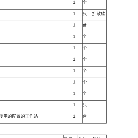
1
个
1
只
扩散硅
1
台
1
个
1
个
1
个
1
个
1
个
1
个
1
只
使用的配置的工作站
1
台