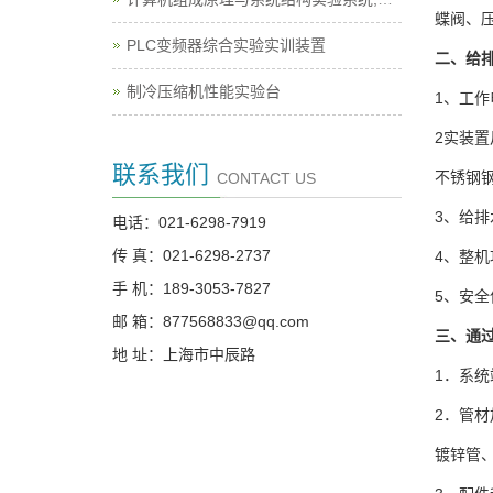
蝶阀、
PLC变频器综合实验实训装置
二、给
制冷压缩机性能实验台
1、工作
2实装置
联系我们
不锈钢钢
CONTACT US
3、给
电话：021-6298-7919
传 真：021-6298-2737
4、整机功
手 机：189-3053-7827
5、安
邮 箱：877568833@qq.com
三、通
地 址：上海市中辰路
1．系
2．管材
镀锌管、