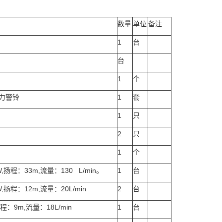
数量
单位
备注
1
台
台
1
个
力警铃
1
套
1
只
2
只
1
个
W,扬程：33m,流量：130 L/min。
1
台
W,扬程：12m,流量：20L/min
2
台
程：9m,流量：18L/min
1
台