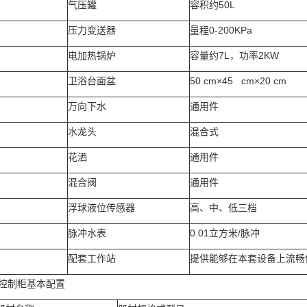
气压罐
容积约50L
压力变送器
量程0-200KPa
电加热锅炉
容量约7L，功率2KW
卫浴台面盆
50 cm×45 cm×20 cm
万向下水
通用件
水龙头
混合式
花洒
通用件
混合阀
通用件
浮球液位传感器
高、中、低三档
脉冲水表
0.01立方米/脉冲
配套工作站
提供能够在本套设备上流畅
气控制柜基本配置