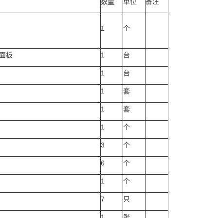
数量
单位
备注
1
个
P面板
1
台
1
台
1
套
1
套
1
个
3
个
6
个
1
个
7
只
1
张