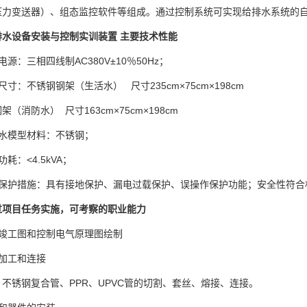
压力变送器）、组态监控软件等组成。通过控制系统可实现给排水系统的
排水设备安装与控制实训装置 主要技术性能
电源：三相四线制AC380V±10％50Hz；
尺寸：不锈钢钢架（生活水） 尺寸235cm×75cm×198cm
架（消防水） 尺寸163cm×75cm×198cm
排水模型材料：不锈钢；
耗：<4.5kVA；
全保护措施：具有接地保护、漏电过载保护、误操作保护功能；安全性符合
过项目任务实施，可考察的职业能力
统竣工图和控制电气原理图绘制
加工和连接
不锈钢复合管、PPR、UPVC管的切割、套丝、熔接、连接。