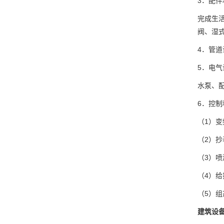
3．配
完成生
阀、湿
4．管
5．电
水泵、
6．控
（1）
（2）
（3）
（4）
（5）
建筑设