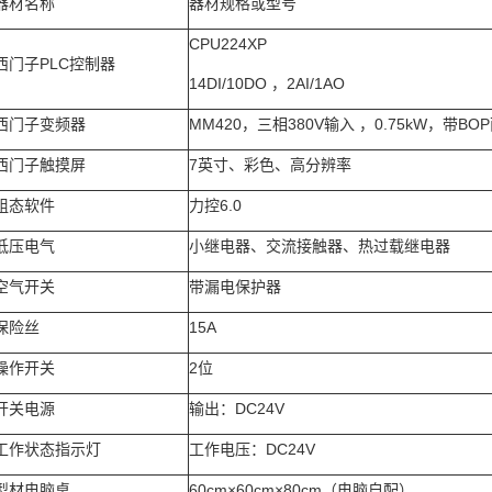
器材名称
器材规格或型号
CPU224XP
西门子PLC控制器
14DI/10DO ，2AI/1AO
西门子变频器
MM420，三相380V输入 ，0.75kW，带BO
西门子触摸屏
7英寸、彩色、高分辨率
组态软件
力控6.0
低压电气
小继电器、交流接触器、热过载继电器
空气开关
带漏电保护器
保险丝
15A
操作开关
2位
开关电源
输出：DC24V
工作状态指示灯
工作电压：DC24V
型材电脑桌
60cm×60cm×80cm（电脑自配）