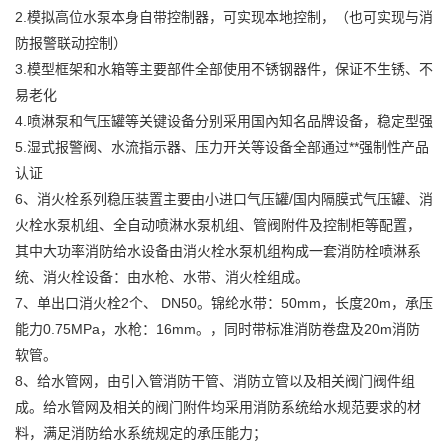
2.模拟高位水泵本身自带控制器，可实现本地控制，（也可实现与消
防报警联动控制）
3.模型框架和水箱等主要部件全部使用不锈钢器件，保证不生锈、不
易老化
4.喷淋泵和气压罐等关键设备分别采用国內知名品牌设备，稳定型强
5.湿式报警阀、水流指示器、压力开关等设备全部通过**强制性产品
认证
6、消火栓系列稳压装置主要由小进口气压罐/国内隔膜式气压罐、消
火栓水泵机组、全自动喷淋水泵机组、管阀附件及控制柜等配置，
其中大功率消防给水设备由消火栓水泵机组构成一套消防栓喷淋系
统、消火栓设备：由水枪、水带、消火栓组成。
7、单出口消火栓2个、 DN50。锦纶水带：50mm，长度20m，承压
能力0.75MPa，水枪：16mm。，同时带标准消防卷盘及20m消防
软管。
8、给水管网，由引入管消防干管、消防立管以及相关阀门阀件组
成。给水管网及相关的阀门附件均采用消防系统给水规范要求的材
料，满足消防给水系统规定的承压能力；