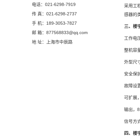
电话：021-6298-7919
采用工
传 真：021-6298-2737
感器的
手 机：189-3053-7827
三、楼
邮 箱：877568833@qq.com
工作电压
地 址：上海市中辰路
整机容量
外型尺寸：
安全保
故障设
可扩展
输出，8点
信号方式；
四、楼