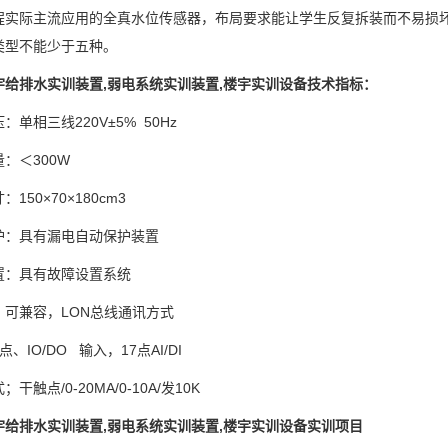
程实际主流应用的全真水位传感器，布局要求能让学生反复拆装而不易损
类型不能少于五种。
宇给排水实训装置,弱电系统实训装置,楼宇实训设备技术指标：
：单相三线220V±5% 50Hz
：＜300W
150×70×180cm3
护：具有漏电自动保护装置
置：具有故障设置系统
，可兼容，LON总线通讯方式
、IO/DO 输入，17点AI/DI
干触点/0-20MA/0-10A/发10K
宇给排水实训装置,弱电系统实训装置,楼宇实训设备实训项目