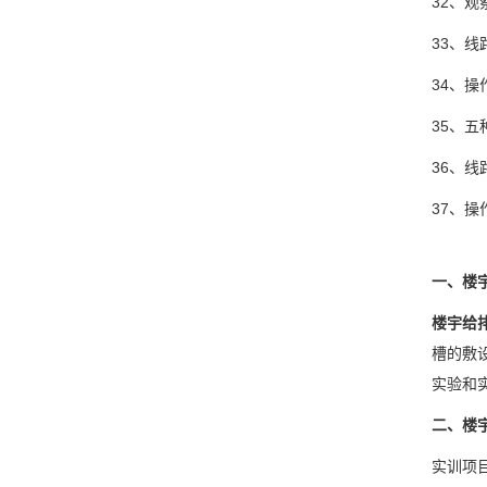
32、
33、
34、
35、
36、
37、
一、楼
楼宇给
槽的敷
实验和
二、楼
实训项