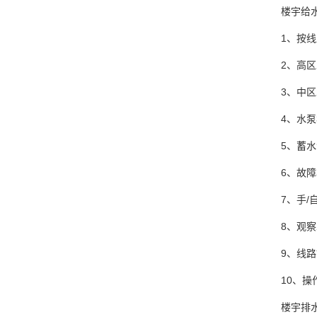
楼宇给
1、按
2、高
3、中
4、水
5、蓄
6、故
7、手
8、观
9、线
10、
楼宇排