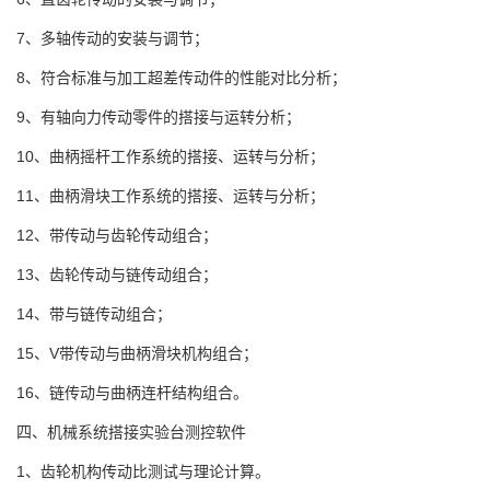
7、多轴传动的安装与调节；
8、符合标准与加工超差传动件的性能对比分析；
9、有轴向力传动零件的搭接与运转分析；
10、曲柄摇杆工作系统的搭接、运转与分析；
11、曲柄滑块工作系统的搭接、运转与分析；
12、带传动与齿轮传动组合；
13、齿轮传动与链传动组合；
14、带与链传动组合；
15、V带传动与曲柄滑块机构组合；
16、链传动与曲柄连杆结构组合。
四、机械系统搭接实验台测控软件
1、齿轮机构传动比测试与理论计算。