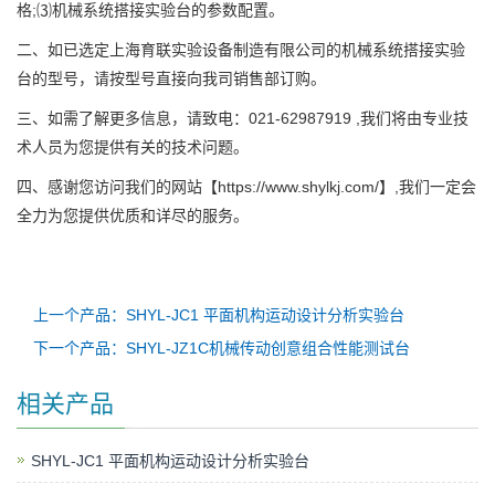
格;⑶机械系统搭接实验台的参数配置。
二、如已选定上海育联实验设备制造有限公司的机械系统搭接实验
台的型号，请按型号直接向我司销售部订购。
三、如需了解更多信息，请致电：021-62987919 ,我们将由专业技
术人员为您提供有关的技术问题。
四、感谢您访问我们的网站【https://www.shylkj.com/】,我们一定会
全力为您提供优质和详尽的服务。
上一个产品：SHYL-JC1 平面机构运动设计分析实验台
下一个产品：SHYL-JZ1C机械传动创意组合性能测试台
相关产品
SHYL-JC1 平面机构运动设计分析实验台