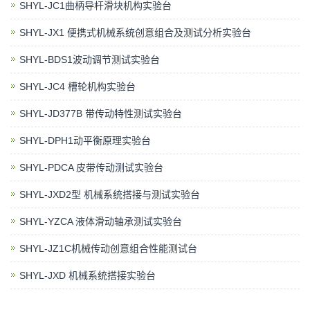
SHYL-JC1曲柄导杆滑块机构实验台
SHYL-JX1 便携式机械系统创意组合及测试分析实验台
SHYL-BDS1波动调节测试实验台
SHYL-JC4 槽轮机构实验台
SHYL-JD377B 带传动特性测试实验台
SHYL-DPH1动平衡原理实验台
SHYL-PDCA 皮带传动测试实验台
SHYL-JXD2型 机械系统搭接与测试实验台
SHYL-YZCA 液体滑动轴承测试实验台
SHYL-JZ1C机械传动创意组合性能测试台
SHYL-JXD 机械系统搭接实验台