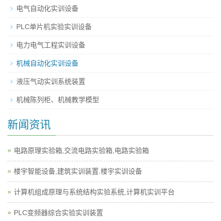
电气自动化实训设备
PLC单片机实验实训设备
电力电气工程实训设备
机械自动化实训设备
液压气动实训系统装置
机械陈列柜、机械教学模型
新闻资讯
电路原理实验箱,交流电路实验箱,电路实验箱
楼宇智能设备,建筑实训装置.楼宇实训设备
计算机组成原理与系统结构实验系统,计算机实训平台
PLC变频器综合实验实训装置