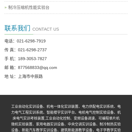
制冷压缩机性能实验台
联系我们
CONTACT US
电话：021-6298-7919
传 真：021-6298-2737
手 机：189-3053-7827
邮 箱：877568833@qq.com
地 址：上海市中辰路
工业自动化实训设备、机电一体化实训装置、电力供配电实训系统、电
力电气工程实训系统、智能楼宇实训平台、电机电气控制实验设备、机
床电气实训考核装置,工业自动化控制、变频设备调速、可编程单片机
微机实验装置、家用电器实训设备、中央空调实训设备、制冷制热实验
设备、新能汽车教学实训设备、建筑新能源教学设备，电子学教学实验