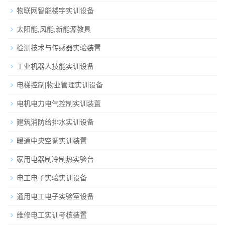
物联网智能楼宇实训设备
太阳能,风能,新能源教具
检测技术与传感器实验装置
工业机器人技能实训设备
电梯控制|物业管理实训设备
电机电力电气控制实训装置
建筑消防给排水实训设备
暖通中央空调实训装置
家用电器制冷制热实验台
电工电子实验实训设备
通用电工电子实验室设备
维修电工实训考核装置