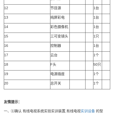
12
节目源
1台
13
纯屏彩电
1台
14
彩色摄像机
1台
15
三可变镜头
1只
16
控制器
1台
17
云台
1个
18
F头
50只
19
电源插座
1个
20
总开关
1个
友情提示：
一、⑴确认 有线电视系统实验实训装置,有线电视
实训设备
的型