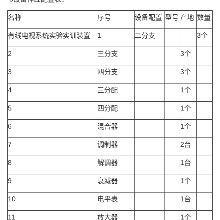
名称
序号
设备配置
型号
产地
数量
有线电视系统实验实训装置
1
二分支
3个
2
三分支
3个
3
四分支
3个
4
三分配
1个
5
四分配
1个
6
混合器
1个
7
调制器
2台
8
解调器
1台
9
衰减器
1个
10
电平表
1台
11
放大器
1个