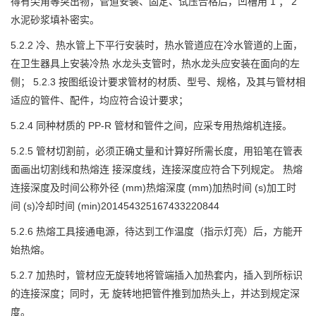
得有尖角等突出物，管道安装、固定、试压合格后，凹槽用 1 ； 2
水泥砂浆填补密实。
5.2.2 冷、热水管上下平行安装时，热水管道应在冷水管道的上面，
在卫生器具上安装冷热 水龙头支管时，热水龙头应安装在面向的左
侧； 5.2.3 按图纸设计要求管材的材质、型号、规格，及其与管材相
适应的管件、配件，均应符合设计要求；
5.2.4 同种材质的 PP-R 管材和管件之间，应采专用热熔机连接。
5.2.5 管材切割前，必须正确丈量和计算好所需长度，用铅笔在管表
面画出切割线和热熔连 接深度线，连接深度应符合下列规定。 热熔
连接深度及时间公称外径 (mm)热熔深度 (mm)加热时间 (s)加工时
间 (s)冷却时间 (min)201454325167433220844
5.2.6 热熔工具接通电源，待达到工作温度（指示灯亮）后，方能开
始热熔。
5.2.7 加热时，管材应无旋转地将管端插入加热套内，插入到所标识
的连接深度；同时，无 旋转地把管件推到加热头上，并达到规定深
度。