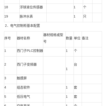
18
浮球液位传感器
1
个
19
脉冲水表
1
只
2．电气控制柜基本配置
器材规格或型
序号
器材名称
数量
单位
备注
号
1
西门子PLC控制器
1
个
2
西门子变频器
台
1
3
触摸屏
4
组态软件
1
套
5
低压电气
1
套
6
空气开关
1
个