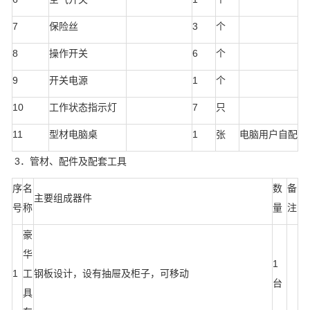
7
保险丝
3
个
8
操作开关
6
个
9
开关电源
1
个
10
工作状态指示灯
7
只
11
型材电脑桌
1
张
电脑用户自配
3．管材、配件及配套工具
序
名
数
备
主要组成器件
号
称
量
注
豪
华
1
1
工
钢板设计，设有抽屉及柜子，可移动
台
具