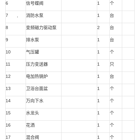
6
信号蝶阀
1
个
7 ,
消防水泵
1
台
8
变频磁力驱动泵
2
台
9
排水泵
1
台
10
气压罐
1
个
11
压力变送器
1
只
12
电加热锅炉
1
台
13
卫浴台面盆
1
个
14
万向下水
1
个
15
水龙头
1
个
16
花洒
1
个
17
混合阀
1
个