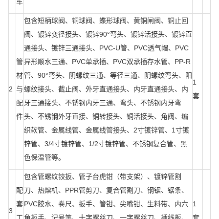
车
包含短柄球阀、铜球阀、蝶形球阀、黄铜闸阀、铜止回
阀、镀锌变径接头、镀锌90°弯头、镀锌活接头、镀锌直
通接头、镀锌三通接头、PVC-U管、PVC透气帽、PVC
管
异形顺水三通、PVC单承插、PVC双承插存水管、PP-R
材
管、90°弯头、阴螺纹三通、等径三通、阴螺纹弯头、阳
1
2
与
螺纹接头、截止阀、外牙直通接头、内牙直通接头、内
套
配
牙三通接头、不锈钢内牙三通、弯头、不锈钢内牙弯
件
头、不锈钢外牙直接、铜转接头、铜活接头、角阀、编
织软管、金属线管、金属线管接头、2寸镀锌管、1寸镀
锌管、3/4寸镀锌管、1/2寸镀锌管、不锈钢复合管、黑
色保温管等。
包含管螺纹铰扳、管子台虎钳（带支架）、镀锌管割
配
刀、热熔机、PPR管剪刀、复合管割刀、钢锯、锯条、
套
PVC胶水、卷尺、扳手、管钳、尖嘴钳、生料带、内六
1
3
工
角扳手、记号笔、十字螺丝刀、一字螺丝刀、插线板、
套