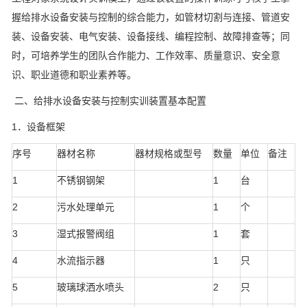
握给排水设备安装与控制的综合能力，如管材切割与连接、管道安
装、设备安装、电气安装、设备接线、编程控制、故障排查等；同
时，可培养学生的团队合作能力、工作效率、质量意识、安全意
识、职业道德和职业素养等。
二、给排水设备安装与控制实训装置基本配置
1．设备框架
序号
器材名称
器材规格或型号
数量
单位
备注
1
不锈钢钢架
1
台
2
污水处理单元
1
个
3
湿式报警阀组
1
套
4
水流指示器
1
只
5
玻璃球洒水喷头
2
只