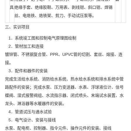
具
绝缘手套、绝缘胶鞋、万用表、剥线钳、斜口钳、焊锡
丝、电烙铁、烙铁架、剪刀、手动试压泵等。
三、实训项目
1．系统竣工图和控制电气原理图绘制
2．管材加工和连接
镀锌管、不锈钢复合管、PPR、UPVC管的切割、套丝、熔接、连
接。
3．配件和器件的安装
完成生活给水系统、消防给水系统、热水给水系统和排水系统中管
路配件的安装；完成水泵、压力变送器、水表、浮球液位计、信号
蝶阀、湿式报警阀组、水流指示器、闭式喷头、末端试水装置、水
龙头、淋浴器等水暖器件的安装。
4．管道试压与通水试验
5．电气设计、安装与接线
水泵、配电柜、控制器、指令元件、操作元件的安装、接线